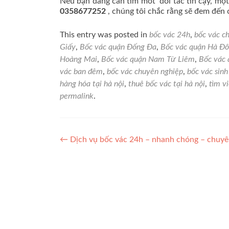
Nếu bạn đang cần tìm môt đối tác tin cậy, một 
0358677252
, chúng tôi chắc rằng sẽ đem đến 
This entry was posted in
bốc vác 24h
,
bốc vác c
Giấy
,
Bốc vác quận Đống Đa
,
Bốc vác quận Hà Đ
Hoàng Mai
,
Bốc vác quận Nam Từ Liêm
,
Bốc vác
vác ban đêm
,
bốc vác chuyên nghiệp
,
bốc vác sinh
hàng hóa tại hà nội
,
thuê bốc vác tại hà nội
,
tìm vi
permalink
.
Điều
←
Dịch vụ bốc vác 24h – nhanh chóng – chuyên
hướng
bài
viết