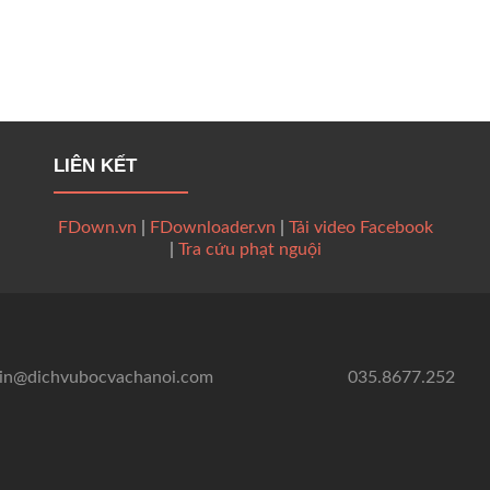
LIÊN KẾT
FDown.vn
|
FDownloader.vn
|
Tải video Facebook
|
Tra cứu phạt nguội
in@dichvubocvachanoi.com
035.8677.252