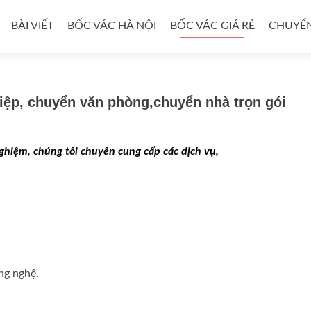
BÀI VIẾT
BỐC VÁC HÀ NỘI
BỐC VÁC GIÁ RẺ
CHUYỂN
hiệp, chuyển văn phòng,chuyển nhà trọn gói
nghiệm
, chúng tôi
chuyên cung cấp các dịch vụ,
ông nghệ.