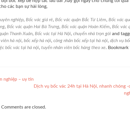
đội bốc xếp để hợp tác lâu dài ,hãy gọi ngay cho chúng tôi qua
cho các bạn sự hài lòng,
huyên nghiệp
,
Bốc vác giá rẻ
,
Bốc vác quận Bắc Từ Liêm
,
Bốc vác qu
ông
,
Bốc vác quận Hai Bà Trưng
,
Bốc vác quận Hoàn Kiếm
,
Bốc vác 
 quận Thanh Xuân
,
Bốc vác tại Hà Nội
,
chuyển nhà trọn gói
and tag
 viên hà nội
,
bốc xếp hà nội
,
công nhân bốc xếp tại hà nội
,
dịch vụ bố
ệc bốc vác tại hà nội
,
tuyển nhân viên bốc hàng theo xe
. Bookmark 
 nghiệp – uy tín
Dịch vụ bốc vác 24h tại Hà Nội, nhanh chóng 
ng
Comments are closed.