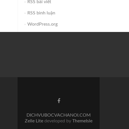
RSS bài viết
RSS bình luận
WordPress.org
Facebook
link
DICHVUBOCVACHANOI.COM
Zelle Lite
developed by
ThemeIsle