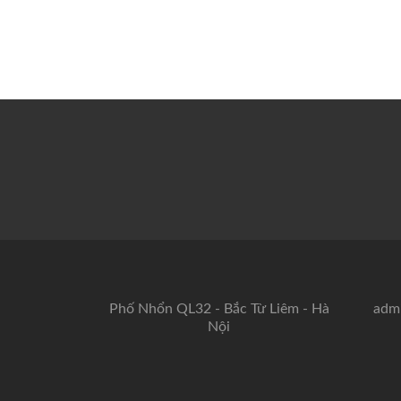
Phố Nhổn QL32 - Bắc Từ Liêm - Hà
adm
Nội