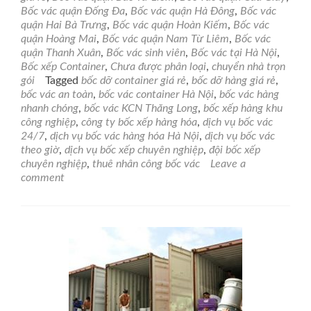
Dịch
Bốc vác quận Đống Đa
,
Bốc vác quận Hà Đông
,
Bốc vác
vụ
quận Hai Bà Trưng
,
Bốc vác quận Hoàn Kiếm
,
Bốc vác
bốc
quận Hoàng Mai
,
Bốc vác quận Nam Từ Liêm
,
Bốc vác
vác
quận Thanh Xuân
,
Bốc vác sinh viên
,
Bốc vác tại Hà Nội
,
hàng
Bốc xếp Container
,
Chưa được phân loại
,
chuyển nhà trọn
hóa
gói
Tagged
bốc dỡ container giá rẻ
,
bốc dỡ hàng giá rẻ
,
chuyên
bốc vác an toàn
,
bốc vác container Hà Nội
,
bốc vác hàng
nghiệp
nhanh chóng
,
bốc vác KCN Thăng Long
,
bốc xếp hàng khu
tại
công nghiệp
,
công ty bốc xếp hàng hóa
,
dịch vụ bốc vác
các
24/7
,
dịch vụ bốc vác hàng hóa Hà Nội
,
dịch vụ bốc vác
Khu
theo giờ
,
dịch vụ bốc xếp chuyên nghiệp
,
đội bốc xếp
công
chuyên nghiệp
,
thuê nhân công bốc vác
Leave a
nghiệp
comment
Hà
Nội
–
Nhanh
chóng,
Uy
tín,
Giá
rẻ