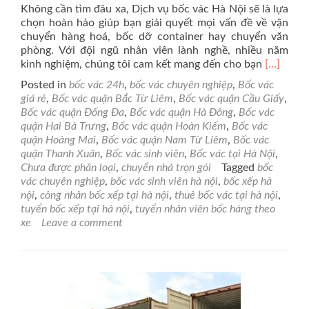
Không cần tìm đâu xa, Dịch vụ bốc vác Hà Nội sẽ là lựa
chọn hoàn hảo giúp bạn giải quyết mọi vấn đề về vận
chuyển hàng hoá, bốc dỡ container hay chuyển văn
phòng. Với đội ngũ nhân viên lành nghề, nhiều năm
Read
kinh nghiệm, chúng tôi cam kết mang đến cho bạn
[…]
more
Posted in
bốc vác 24h
,
bốc vác chuyên nghiệp
,
Bốc vác
about
giá rẻ
,
Bốc vác quận Bắc Từ Liêm
,
Bốc vác quận Cầu Giấy
,
Bạn
Bốc vác quận Đống Đa
,
Bốc vác quận Hà Đông
,
Bốc vác
đang
quận Hai Bà Trưng
,
Bốc vác quận Hoàn Kiếm
,
Bốc vác
cần
quận Hoàng Mai
,
Bốc vác quận Nam Từ Liêm
,
Bốc vác
dịch
quận Thanh Xuân
,
Bốc vác sinh viên
,
Bốc vác tại Hà Nội
,
vụ
Chưa được phân loại
,
chuyển nhà trọn gói
Tagged
bốc
bốc
vác chuyên nghiệp
,
bốc vác sinh viên hà nội
,
bốc xếp hà
vác
nội
,
công nhân bốc xếp tại hà nội
,
thuê bốc vác tại hà nội
,
uy
tuyển bốc xếp tại hà nội
,
tuyển nhân viên bốc hàng theo
tín,
xe
Leave a comment
đúng
giờ
và
chuyên
nghiệp
tại