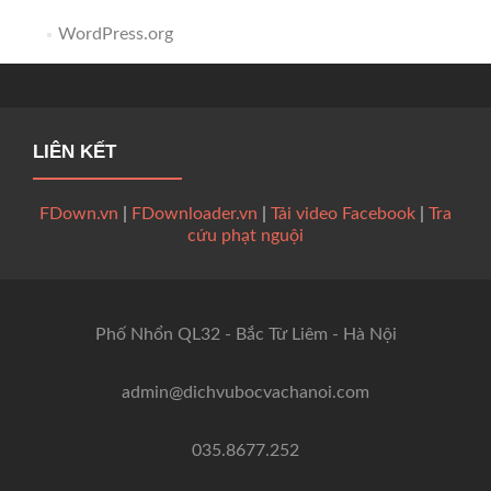
WordPress.org
LIÊN KẾT
FDown.vn
|
FDownloader.vn
|
Tải video Facebook
|
Tra
cứu phạt nguội
Phố Nhổn QL32 - Bắc Từ Liêm - Hà Nội
admin@dichvubocvachanoi.com
035.8677.252