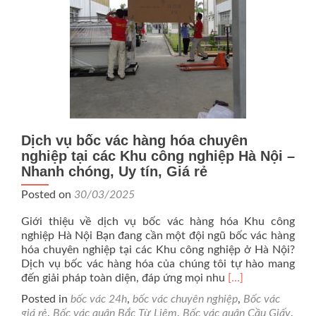
bài
viết
Dịch vụ bốc vác hàng hóa chuyên
nghiệp tại các Khu công nghiệp Hà Nội –
Nhanh chóng, Uy tín, Giá rẻ
Posted on
30/03/2025
Giới thiệu về dịch vụ bốc vác hàng hóa Khu công
nghiệp Hà Nội Bạn đang cần một đội ngũ bốc vác hàng
hóa chuyên nghiệp tại các Khu công nghiệp ở Hà Nội?
Dịch vụ bốc vác hàng hóa của chúng tôi tự hào mang
Read
đến giải pháp toàn diện, đáp ứng mọi nhu
[…]
more
Posted in
bốc vác 24h
,
bốc vác chuyên nghiệp
,
Bốc vác
about
giá rẻ
,
Bốc vác quận Bắc Từ Liêm
,
Bốc vác quận Cầu Giấy
,