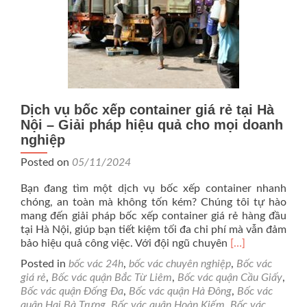
Dịch vụ bốc xếp container giá rẻ tại Hà
Nội – Giải pháp hiệu quả cho mọi doanh
nghiệp
Posted on
05/11/2024
Bạn đang tìm một dịch vụ bốc xếp container nhanh
chóng, an toàn mà không tốn kém? Chúng tôi tự hào
mang đến giải pháp bốc xếp container giá rẻ hàng đầu
tại Hà Nội, giúp bạn tiết kiệm tối đa chi phí mà vẫn đảm
Read
bảo hiệu quả công việc. Với đội ngũ chuyên
[…]
more
Posted in
bốc vác 24h
,
bốc vác chuyên nghiệp
,
Bốc vác
about
giá rẻ
,
Bốc vác quận Bắc Từ Liêm
,
Bốc vác quận Cầu Giấy
,
Dịch
Bốc vác quận Đống Đa
,
Bốc vác quận Hà Đông
,
Bốc vác
vụ
quận Hai Bà Trưng
,
Bốc vác quận Hoàn Kiếm
,
Bốc vác