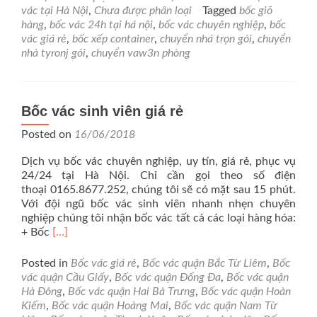
tại
vác tại Hà Nội
,
Chưa được phân loại
Tagged
bốc giõ
hà
hàng
,
bốc vác 24h tại há nội
,
bốc vác chuyên nghiệp
,
bốc
nội
vác giá rẻ
,
bốc xếp container
,
chuyển nhá trọn gói
,
chuyển
nhà tyronj gói
,
chuyển vaw3n phòng
Bốc vác sinh viên giá rẻ
Posted on
16/06/2018
Dịch vụ bốc vác chuyên nghiệp, uy tín, giá rẻ, phục vụ
24/24 tại Hà Nội. Chỉ cần gọi theo số điện
thoại 0165.8677.252, chúng tôi sẽ có mặt sau 15 phút.
Với đội ngũ bốc vác sinh viên nhanh nhẹn chuyên
nghiệp chúng tôi nhận bốc vác tất cả các loại hàng hóa:
Read
+ Bốc
[…]
more
about
Posted in
Bốc vác giá rẻ
,
Bốc vác quận Bắc Từ Liêm
,
Bốc
Bốc
vác quận Cầu Giấy
,
Bốc vác quận Đống Đa
,
Bốc vác quận
vác
Hà Đông
,
Bốc vác quận Hai Bà Trưng
,
Bốc vác quận Hoàn
sinh
Kiếm
,
Bốc vác quận Hoàng Mai
,
Bốc vác quận Nam Từ
viên