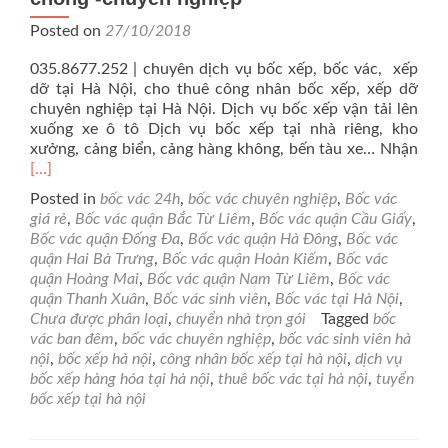
Posted on
27/10/2018
035.8677.252 | chuyên dịch vụ bốc xếp, bốc vác, xếp
dỡ tại Hà Nội, cho thuê công nhân bốc xếp, xếp dỡ
chuyên nghiệp tại Hà Nội. Dịch vụ bốc xếp vận tải lên
xuống xe ô tô Dịch vụ bốc xếp tại nhà riêng, kho
Rea
xưởng, cảng biển, cảng hàng không, bến tàu xe… Nhận
mor
[…]
abo
Posted in
bốc vác 24h
,
bốc vác chuyên nghiệp
,
Bốc vác
Dịc
giá rẻ
,
Bốc vác quận Bắc Từ Liêm
,
Bốc vác quận Cầu Giấy
,
vụ
Bốc vác quận Đống Đa
,
Bốc vác quận Hà Đông
,
Bốc vác
bốc
quận Hai Bà Trưng
,
Bốc vác quận Hoàn Kiếm
,
Bốc vác
vác
quận Hoàng Mai
,
Bốc vác quận Nam Từ Liêm
,
Bốc vác
24h
quận Thanh Xuân
,
Bốc vác sinh viên
,
Bốc vác tại Hà Nội
,
tại
Chưa được phân loại
,
chuyển nhà trọn gói
Tagged
bốc
Hà
vác ban đêm
,
bốc vác chuyên nghiệp
,
bốc vác sinh viên hà
Nội,
nội
,
bốc xếp hà nội
,
công nhân bốc xếp tại hà nội
,
dịch vụ
nha
bốc xếp hàng hóa tại hà nội
,
thuê bốc vác tại hà nội
,
tuyển
chó
bốc xếp tại hà nội
-
chu