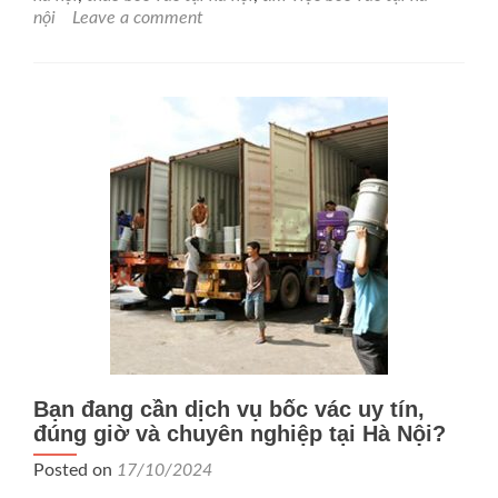
rẻ
nội
Leave a comment
tại
Hà
Nội
Bạn đang cần dịch vụ bốc vác uy tín,
đúng giờ và chuyên nghiệp tại Hà Nội?
Posted on
17/10/2024