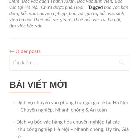
Liêm
,
Bốc vác quận Thanh Xuân
,
Bốc vác sinh viên
,
Bốc
giá
vác tại Hà Nội
,
Chưa được phân loại
Tagged
bốc vác ban
rẻ
đêm
,
bốc vác chuyên nghiệp
,
bốc vác giá rẻ
,
bốc vác sinh
viên hà nội
,
thuê bốc rác giá rẻ
,
thuê bốc vác tại hà nội
,
tìm việc bốc vác
←
Older posts
Tìm
kiếm
cho:
BÀI VIẾT MỚI
Dịch vụ chuyển văn phòng trọn gói giá rẻ tại Hà Nội
– Chuyên nghiệp, Nhanh chóng & An toàn
Dịch vụ bốc vác hàng hóa chuyên nghiệp tại các
Khu công nghiệp Hà Nội – Nhanh chóng, Uy tín, Giá
rẻ