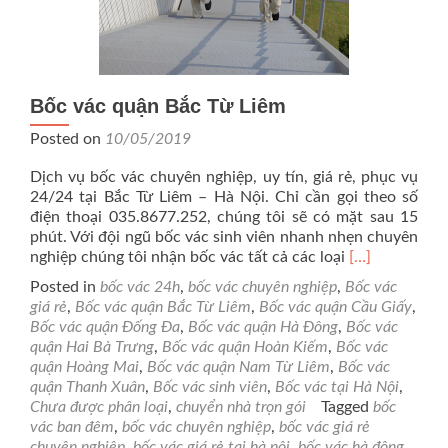
Bốc vác quận Bắc Từ Liêm
Posted on
10/05/2019
Dịch vụ bốc vác chuyên nghiệp, uy tín, giá rẻ, phục vụ
24/24 tại Bắc Từ Liêm – Hà Nội. Chỉ cần gọi theo số
điện thoại 035.8677.252, chúng tôi sẽ có mặt sau 15
phút. Với đội ngũ bốc vác sinh viên nhanh nhẹn chuyên
Read
nghiệp chúng tôi nhận bốc vác tất cả các loại
[…]
more
Posted in
bốc vác 24h
,
bốc vác chuyên nghiệp
,
Bốc vác
about
giá rẻ
,
Bốc vác quận Bắc Từ Liêm
,
Bốc vác quận Cầu Giấy
,
Bốc
Bốc vác quận Đống Đa
,
Bốc vác quận Hà Đông
,
Bốc vác
vác
quận Hai Bà Trưng
,
Bốc vác quận Hoàn Kiếm
,
Bốc vác
quận
quận Hoàng Mai
,
Bốc vác quận Nam Từ Liêm
,
Bốc vác
Bắc
quận Thanh Xuân
,
Bốc vác sinh viên
,
Bốc vác tại Hà Nội
,
Từ
Chưa được phân loại
,
chuyển nhà trọn gói
Tagged
bốc
Liêm
vác ban đêm
,
bốc vác chuyên nghiệp
,
bốc vác giá rẻ
chuyên nghiệp
,
bốc vác giá rẻ tại hà nội
,
bốc vác hà đông
,