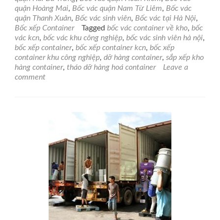
bốc
quận Hoàng Mai
,
Bốc vác quận Nam Từ Liêm
,
Bốc vác
xếp
quận Thanh Xuân
,
Bốc vác sinh viên
,
Bốc vác tại Hà Nội
,
container
Bốc xếp Container
Tagged
bốc vác container về kho
,
bốc
giá
vác kcn
,
bốc vác khu công nghiệp
,
bốc vác sinh viên hà nội
,
rẻ
bốc xếp container
,
bốc xếp container kcn
,
bốc xếp
tại
container khu công nghiệp
,
dỡ hàng container
,
sắp xếp kho
Hà
hàng container
,
tháo dỡ hàng hoá container
Leave a
Nội
comment
–
Giải
pháp
hiệu
quả
cho
mọi
doanh
nghiệp