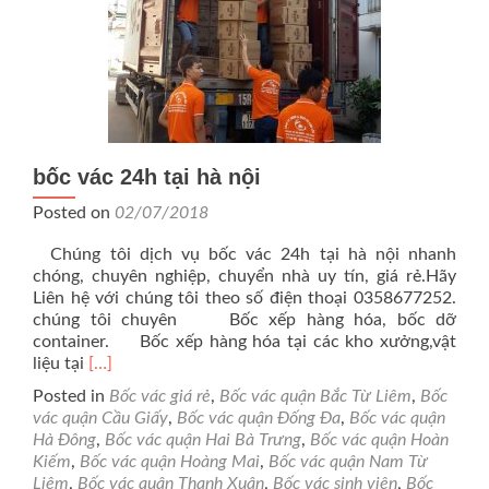
bốc vác 24h tại hà nội
Posted on
02/07/2018
Chúng tôi dịch vụ bốc vác 24h tại hà nội nhanh
chóng, chuyên nghiệp, chuyển nhà uy tín, giá rẻ.Hãy
Liên hệ với chúng tôi theo số điện thoại 0358677252.
chúng tôi chuyên Bốc xếp hàng hóa, bốc dỡ
container. Bốc xếp hàng hóa tại các kho xưởng,vật
Read
liệu tại
[…]
more
Posted in
Bốc vác giá rẻ
,
Bốc vác quận Bắc Từ Liêm
,
Bốc
about
vác quận Cầu Giấy
,
Bốc vác quận Đống Đa
,
Bốc vác quận
bốc
Hà Đông
,
Bốc vác quận Hai Bà Trưng
,
Bốc vác quận Hoàn
vác
Kiếm
,
Bốc vác quận Hoàng Mai
,
Bốc vác quận Nam Từ
24h
Liêm
,
Bốc vác quận Thanh Xuân
,
Bốc vác sinh viên
,
Bốc