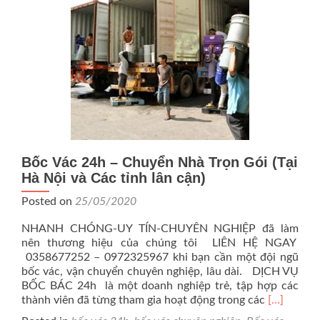
Hà
Nội?
Bốc Vác 24h – Chuyển Nhà Trọn Gói (Tại
Hà Nội và Các tỉnh lân cận)
Posted on
25/05/2020
NHANH CHÓNG-UY TÍN-CHUYÊN NGHIỆP đã làm
nên thương hiệu của chúng tôi LIÊN HỆ NGAY
0358677252 – 0972325967 khi bạn cần một đội ngũ
bốc vác, vận chuyển chuyên nghiệp, lâu dài. DỊCH VỤ
BỐC BÁC 24h là một doanh nghiệp trẻ, tập hợp các
Read
thành viên đã từng tham gia hoạt động trong các
[…]
more