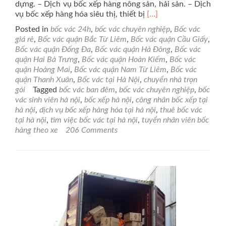
dựng. – Dịch vụ bốc xếp hàng nông sản, hải sản. – Dịch
Read
vụ bốc xếp hàng hóa siêu thị, thiết bị
[…]
more
Posted in
bốc vác 24h
,
bốc vác chuyên nghiệp
,
Bốc vác
about
giá rẻ
,
Bốc vác quận Bắc Từ Liêm
,
Bốc vác quận Cầu Giấy
,
Dịch
Bốc vác quận Đống Đa
,
Bốc vác quận Hà Đông
,
Bốc vác
vụ
quận Hai Bà Trưng
,
Bốc vác quận Hoàn Kiếm
,
Bốc vác
bốc
quận Hoàng Mai
,
Bốc vác quận Nam Từ Liêm
,
Bốc vác
vác
quận Thanh Xuân
,
Bốc vác tại Hà Nội
,
chuyển nhà trọn
giá
gói
Tagged
bốc vác ban đêm
,
bốc vác chuyên nghiệp
,
bốc
rẻ-
vác sinh viên hà nội
,
bốc xếp hà nội
,
công nhân bốc xếp tại
chuyên
hà nội
,
dịch vụ bốc xếp hàng hóa tại hà nội
,
thuê bốc vác
nghiệp,
tại hà nội
,
tìm việc bốc vác tại hà nội
,
tuyển nhân viên bốc
chuyển
hàng theo xe
206 Comments
văn
phòng,chuyển
nhà
trọn
gói