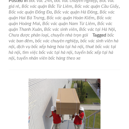
Posted in
bốc vác 24h
,
bốc vác chuyên nghiệp
,
Bốc vác
about
giá rẻ
,
Bốc vác quận Bắc Từ Liêm
,
Bốc vác quận Cầu Giấy
,
Bốc
Bốc vác quận Đống Đa
,
Bốc vác quận Hà Đông
,
Bốc vác
Vác
quận Hai Bà Trưng
,
Bốc vác quận Hoàn Kiếm
,
Bốc vác
24h
quận Hoàng Mai
,
Bốc vác quận Nam Từ Liêm
,
Bốc vác
–
quận Thanh Xuân
,
Bốc vác sinh viên
,
Bốc vác tại Hà Nội
,
Chuyển
Chưa được phân loại
,
chuyển nhà trọn gói
Tagged
bốc
Nhà
vác ban đêm
,
bốc vác chuyên nghiệp
,
bốc vác sinh viên hà
Trọn
nội
,
dịch vụ bốc xếp hàng hóa tại hà nội
,
thuê bốc vác tại
Gói
hà nội
,
tìm việc bốc vác tại hà nội
,
tuyển bốc xếp tại hà
(Tại
nội
,
tuyển nhân viên bốc hàng theo xe
Hà
Nội
và
Các
tỉnh
lân
cận)