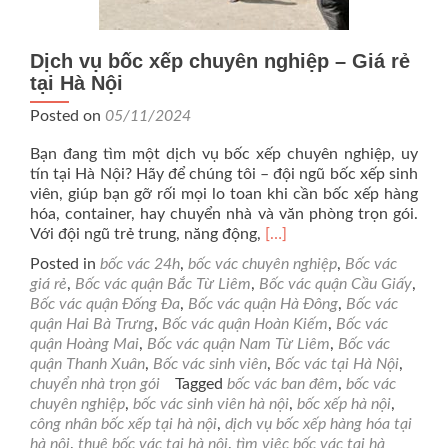
Dịch vụ bốc xếp chuyên nghiệp – Giá rẻ
tại Hà Nội
Posted on
05/11/2024
Bạn đang tìm một dịch vụ bốc xếp chuyên nghiệp, uy
tín tại Hà Nội? Hãy để chúng tôi – đội ngũ bốc xếp sinh
viên, giúp bạn gỡ rối mọi lo toan khi cần bốc xếp hàng
hóa, container, hay chuyển nhà và văn phòng trọn gói.
Read
Với đội ngũ trẻ trung, năng động,
[…]
more
Posted in
bốc vác 24h
,
bốc vác chuyên nghiệp
,
Bốc vác
about
giá rẻ
,
Bốc vác quận Bắc Từ Liêm
,
Bốc vác quận Cầu Giấy
,
Dịch
Bốc vác quận Đống Đa
,
Bốc vác quận Hà Đông
,
Bốc vác
vụ
quận Hai Bà Trưng
,
Bốc vác quận Hoàn Kiếm
,
Bốc vác
bốc
quận Hoàng Mai
,
Bốc vác quận Nam Từ Liêm
,
Bốc vác
xếp
quận Thanh Xuân
,
Bốc vác sinh viên
,
Bốc vác tại Hà Nội
,
chuyên
chuyển nhà trọn gói
Tagged
bốc vác ban đêm
,
bốc vác
nghiệp
chuyên nghiệp
,
bốc vác sinh viên hà nội
,
bốc xếp hà nội
,
–
công nhân bốc xếp tại hà nội
,
dịch vụ bốc xếp hàng hóa tại
Giá
hà nội
,
thuê bốc vác tại hà nội
,
tìm việc bốc vác tại hà