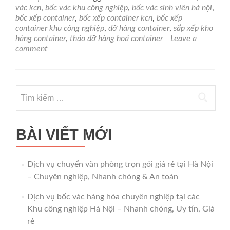
giá
vác kcn
,
bốc vác khu công nghiệp
,
bốc vác sinh viên hà nội
,
rẻ
bốc xếp container
,
bốc xếp container kcn
,
bốc xếp
tại
container khu công nghiệp
,
dỡ hàng container
,
sắp xếp kho
Hà
hàng container
,
tháo dỡ hàng hoá container
Leave a
Nội
comment
–
Giải
pháp
hiệu
Tìm
quả
kiếm
cho
mọi
cho:
doanh
BÀI VIẾT MỚI
nghiệp
Dịch vụ chuyển văn phòng trọn gói giá rẻ tại Hà Nội
– Chuyên nghiệp, Nhanh chóng & An toàn
Dịch vụ bốc vác hàng hóa chuyên nghiệp tại các
Khu công nghiệp Hà Nội – Nhanh chóng, Uy tín, Giá
rẻ