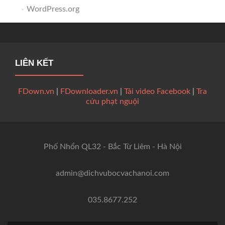
WordPress.org
LIÊN KẾT
FDown.vn
|
FDownloader.vn
|
Tải video Facebook
|
Tra
cứu phạt nguội
Phố Nhổn QL32 - Bắc Từ Liêm - Hà Nội
admin@dichvubocvachanoi.com
035.8677.252