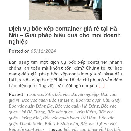
Dịch vụ bốc xếp container giá rẻ tại Hà
Nội – Giải pháp hiệu quả cho mọi doanh
nghiệp
Posted on
05/11/2024
Bạn đang tìm một dịch vụ bốc xếp container nhanh
chóng, an toàn mà không tốn kém? Chúng tôi tự hào
mang đến giải pháp bốc xếp container giá rẻ hàng đầu
tại Hà Nội, giúp bạn tiết kiệm tối đa chi phí mà vẫn đảm
Read
bảo hiệu quả công việc. Với đội ngũ chuyên
[…]
more
Posted in
bốc vác 24h
,
bốc vác chuyên nghiệp
,
Bốc vác
about
giá rẻ
,
Bốc vác quận Bắc Từ Liêm
,
Bốc vác quận Cầu Giấy
,
Dịch
Bốc vác quận Đống Đa
,
Bốc vác quận Hà Đông
,
Bốc vác
vụ
quận Hai Bà Trưng
,
Bốc vác quận Hoàn Kiếm
,
Bốc vác
bốc
quận Hoàng Mai
,
Bốc vác quận Nam Từ Liêm
,
Bốc vác
xếp
quận Thanh Xuân
,
Bốc vác sinh viên
,
Bốc vác tại Hà Nội
,
container
Bốc xếp Container
Tagged
bốc vác container về kho
,
bốc