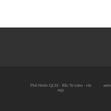
Phố Nhổn QL32 - Bắc Từ Liêm - Hà
adm
Nội