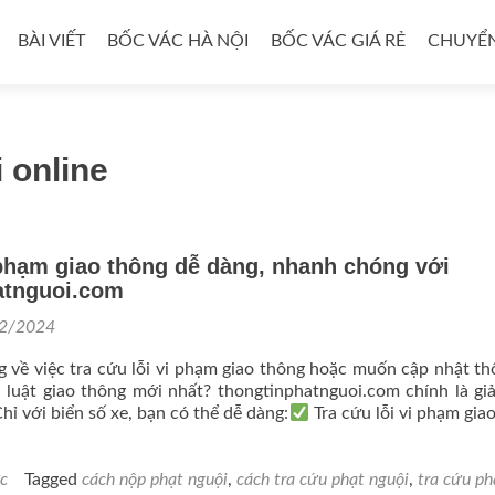
BÀI VIẾT
BỐC VÁC HÀ NỘI
BỐC VÁC GIÁ RẺ
CHUYỂN
 online
 phạm giao thông dễ dàng, nhanh chóng với
atnguoi.com
2/2024
g về việc tra cứu lỗi vi phạm giao thông hoặc muốn cập nhật th
 luật giao thông mới nhất? thongtinphatnguoi.com chính là gi
hỉ với biển số xe, bạn có thể dễ dàng:
Tra cứu lỗi vi phạm gia
ức
Tagged
cách nộp phạt nguội
,
cách tra cứu phạt nguội
,
tra cứu ph