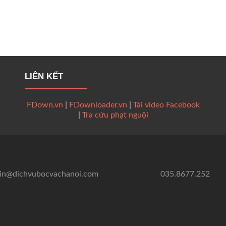
LIÊN KẾT
FDown.vn
|
FDownloader.vn
|
Tải video Facebook
|
Tra cứu phạt nguội
in@dichvubocvachanoi.com
035.8677.252