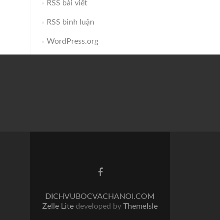
RSS bài viết
RSS bình luận
WordPress.org
Facebook
link
DICHVUBOCVACHANOI.COM
Zelle Lite
developed by
ThemeIsle