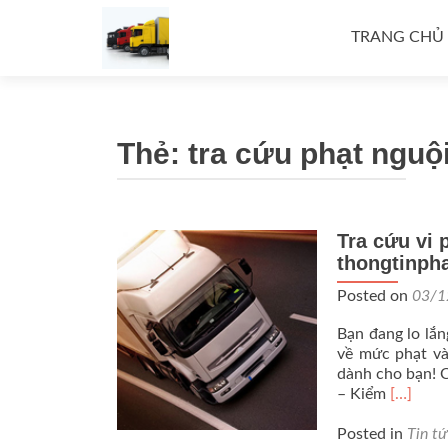
Skip
to
TRANG CHỦ
content
Thẻ:
tra cứu phạt nguội
Tra cứu vi
thongtinph
Posted on
03/1
Bạn đang lo lắn
về mức phạt và
dành cho bạn! C
Read
– Kiểm
[…]
more
about
Posted in
Tin t