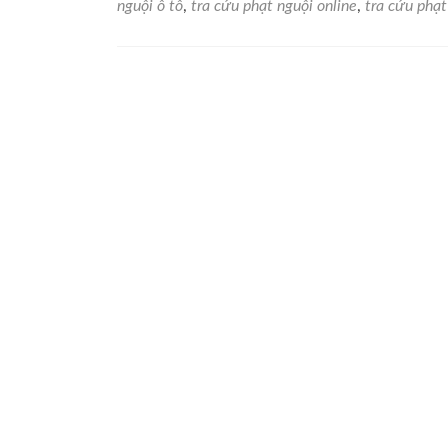
Tra
nguội ô tô
,
tra cứu phạt nguội online
,
tra cứu phạ
cứu
vi
phạm
giao
thông
dễ
dàng,
nhanh
chóng
với
thongti