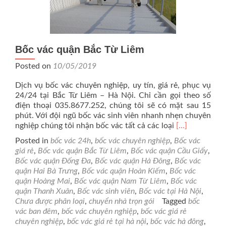
Bốc vác quận Bắc Từ Liêm
Posted on
10/05/2019
Dịch vụ bốc vác chuyên nghiệp, uy tín, giá rẻ, phục vụ
24/24 tại Bắc Từ Liêm – Hà Nội. Chỉ cần gọi theo số
điện thoại 035.8677.252, chúng tôi sẽ có mặt sau 15
phút. Với đội ngũ bốc vác sinh viên nhanh nhẹn chuyên
Read
nghiệp chúng tôi nhận bốc vác tất cả các loại
[…]
more
Posted in
bốc vác 24h
,
bốc vác chuyên nghiệp
,
Bốc vác
about
giá rẻ
,
Bốc vác quận Bắc Từ Liêm
,
Bốc vác quận Cầu Giấy
,
Bốc
Bốc vác quận Đống Đa
,
Bốc vác quận Hà Đông
,
Bốc vác
vác
quận Hai Bà Trưng
,
Bốc vác quận Hoàn Kiếm
,
Bốc vác
quận
quận Hoàng Mai
,
Bốc vác quận Nam Từ Liêm
,
Bốc vác
Bắc
quận Thanh Xuân
,
Bốc vác sinh viên
,
Bốc vác tại Hà Nội
,
Từ
Chưa được phân loại
,
chuyển nhà trọn gói
Tagged
bốc
Liêm
vác ban đêm
,
bốc vác chuyên nghiệp
,
bốc vác giá rẻ
chuyên nghiệp
,
bốc vác giá rẻ tại hà nội
,
bốc vác hà đông
,