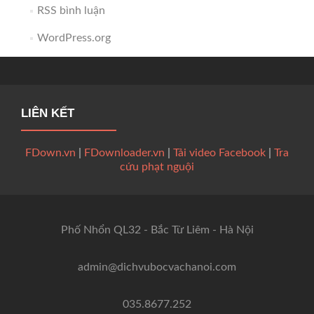
RSS bình luận
WordPress.org
LIÊN KẾT
FDown.vn
|
FDownloader.vn
|
Tải video Facebook
|
Tra
cứu phạt nguội
Phố Nhổn QL32 - Bắc Từ Liêm - Hà Nội
admin@dichvubocvachanoi.com
035.8677.252