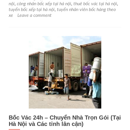
vác
nội
,
công nhân bốc xếp tại hà nội
,
thuê bốc vác tại hà nội
,
uy
tuyển bốc xếp tại hà nội
,
tuyển nhân viên bốc hàng theo
tín,
xe
Leave a comment
đúng
giờ
và
chuyên
nghiệp
tại
Hà
Nội?
Bốc Vác 24h – Chuyển Nhà Trọn Gói (Tại
Hà Nội và Các tỉnh lân cận)