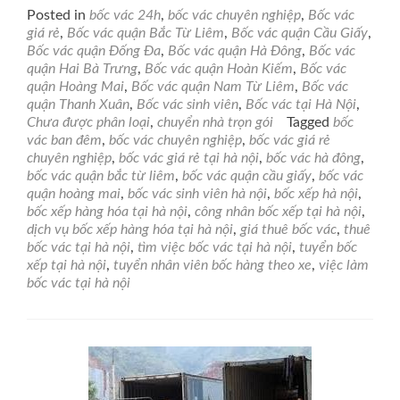
more
Posted in
bốc vác 24h
,
bốc vác chuyên nghiệp
,
Bốc vác
about
giá rẻ
,
Bốc vác quận Bắc Từ Liêm
,
Bốc vác quận Cầu Giấy
,
Bốc
Bốc vác quận Đống Đa
,
Bốc vác quận Hà Đông
,
Bốc vác
vác
quận Hai Bà Trưng
,
Bốc vác quận Hoàn Kiếm
,
Bốc vác
quận
quận Hoàng Mai
,
Bốc vác quận Nam Từ Liêm
,
Bốc vác
Bắc
quận Thanh Xuân
,
Bốc vác sinh viên
,
Bốc vác tại Hà Nội
,
Từ
Chưa được phân loại
,
chuyển nhà trọn gói
Tagged
bốc
Liêm
vác ban đêm
,
bốc vác chuyên nghiệp
,
bốc vác giá rẻ
chuyên nghiệp
,
bốc vác giá rẻ tại hà nội
,
bốc vác hà đông
,
bốc vác quận bắc từ liêm
,
bốc vác quận cầu giấy
,
bốc vác
quận hoàng mai
,
bốc vác sinh viên hà nội
,
bốc xếp hà nội
,
bốc xếp hàng hóa tại hà nội
,
công nhân bốc xếp tại hà nội
,
dịch vụ bốc xếp hàng hóa tại hà nội
,
giá thuê bốc vác
,
thuê
bốc vác tại hà nội
,
tìm việc bốc vác tại hà nội
,
tuyển bốc
xếp tại hà nội
,
tuyển nhân viên bốc hàng theo xe
,
việc làm
bốc vác tại hà nội