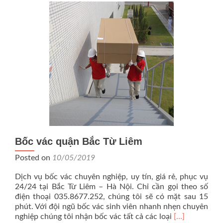
Các
tỉnh
lân
cận)
Bốc vác quận Bắc Từ Liêm
Posted on
10/05/2019
Dịch vụ bốc vác chuyên nghiệp, uy tín, giá rẻ, phục vụ
24/24 tại Bắc Từ Liêm – Hà Nội. Chỉ cần gọi theo số
điện thoại 035.8677.252, chúng tôi sẽ có mặt sau 15
phút. Với đội ngũ bốc vác sinh viên nhanh nhẹn chuyên
Read
nghiệp chúng tôi nhận bốc vác tất cả các loại
[…]