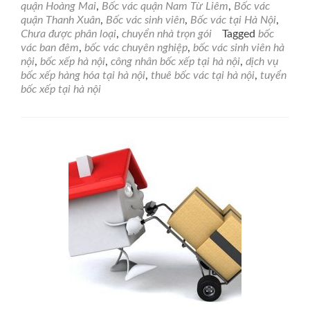
quận Hoàng Mai
,
Bốc vác quận Nam Từ Liêm
,
Bốc vác
24h
quận Thanh Xuân
,
Bốc vác sinh viên
,
Bốc vác tại Hà Nội
,
tại
Chưa được phân loại
,
chuyển nhà trọn gói
Tagged
bốc
Hà
vác ban đêm
,
bốc vác chuyên nghiệp
,
bốc vác sinh viên hà
Nội,
nội
,
bốc xếp hà nội
,
công nhân bốc xếp tại hà nội
,
dịch vụ
nha
bốc xếp hàng hóa tại hà nội
,
thuê bốc vác tại hà nội
,
tuyển
chó
bốc xếp tại hà nội
-
chu
ngh