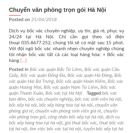
Chuyển văn phòng trọn gói Hà Nội
Posted on
25/04/2018
Dịch vụ bốc vác chuyên nghiệp, uy tín, giá rẻ, phục vụ
24/24 tại Hà Nội. Chỉ cần gọi theo số điện
thoại 035.8677.252, chúng tôi sẽ có mặt sau 15 phút.
Với đội ngũ bốc vác nhanh nhẹn chuyên nghiệp chúng
tôi nhận bốc vác tất cả các loại hàng hóa: + Bốc vác
Read
hàng
[…]
more
Posted in
Bốc vác quận Bắc Từ Liêm
,
Bốc vác quận Cầu
about
Giấy
,
Bốc vác quận Đống Đa
,
Bốc vác quận Hà Đông
,
Bốc
Chuyển
vác quận Hai Bà Trưng
,
Bốc vác quận Hoàn Kiếm
,
Bốc vác
văn
quận Hoàng Mai
,
Bốc vác quận Nam Từ Liêm
,
Bốc vác
phòng
quận Thanh Xuân
,
Bốc vác tại Hà Nội
Tagged
bốc vác
trọn
ban đêm
,
bốc vác chuyên nghiệp
,
bốc vác sinh viên hà nội
,
gói
bốc xếp hà nội
,
bốc xếp hàng hóa tại hà nội
,
chuyển văn
Hà
phòng giá rẻ
,
chuyển văn phòng sinh viên giá rẻ
,
chuyển
Nội
văn phòng trọn gói
,
công nhân bốc xếp tại hà nội
,
dịch vụ
bốc xếp hàng hóa tại hà nội
,
giá thuê bốc vác
,
thuê bốc vác
tại hà nội
,
tìm việc bốc vác tại hà nội
,
tuyển bốc xếp tại hà