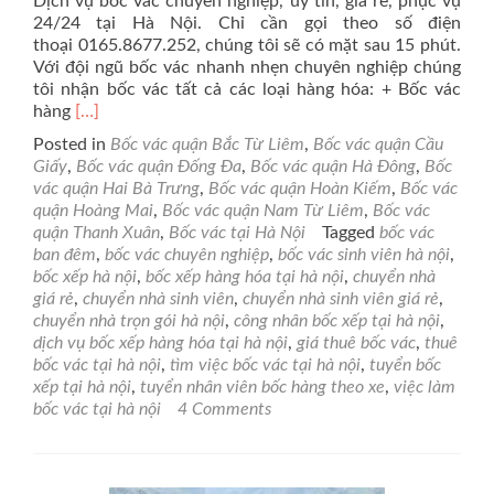
Dịch vụ bốc vác chuyên nghiệp, uy tín, giá rẻ, phục vụ
24/24 tại Hà Nội. Chỉ cần gọi theo số điện
thoại 0165.8677.252, chúng tôi sẽ có mặt sau 15 phút.
Với đội ngũ bốc vác nhanh nhẹn chuyên nghiệp chúng
tôi nhận bốc vác tất cả các loại hàng hóa: + Bốc vác
Read
hàng
[…]
more
Posted in
Bốc vác quận Bắc Từ Liêm
,
Bốc vác quận Cầu
about
Giấy
,
Bốc vác quận Đống Đa
,
Bốc vác quận Hà Đông
,
Bốc
Dịch
vác quận Hai Bà Trưng
,
Bốc vác quận Hoàn Kiếm
,
Bốc vác
vụ
quận Hoàng Mai
,
Bốc vác quận Nam Từ Liêm
,
Bốc vác
chuyển
quận Thanh Xuân
,
Bốc vác tại Hà Nội
Tagged
bốc vác
nhà
ban đêm
,
bốc vác chuyên nghiệp
,
bốc vác sinh viên hà nội
,
trọn
bốc xếp hà nội
,
bốc xếp hàng hóa tại hà nội
,
chuyển nhà
gói
giá rẻ
,
chuyển nhà sinh viên
,
chuyển nhà sinh viên giá rẻ
,
tại
chuyển nhà trọn gói hà nội
,
công nhân bốc xếp tại hà nội
,
Hà
dịch vụ bốc xếp hàng hóa tại hà nội
,
giá thuê bốc vác
,
thuê
Nội
bốc vác tại hà nội
,
tìm việc bốc vác tại hà nội
,
tuyển bốc
xếp tại hà nội
,
tuyển nhân viên bốc hàng theo xe
,
việc làm
bốc vác tại hà nội
4 Comments