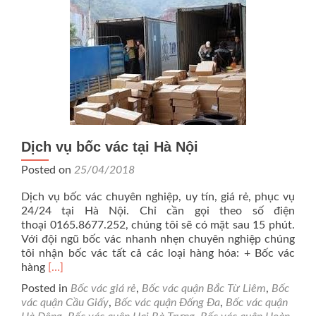
Dịch vụ bốc vác tại Hà Nội
Posted on
25/04/2018
Dịch vụ bốc vác chuyên nghiệp, uy tín, giá rẻ, phục vụ
24/24 tại Hà Nội. Chỉ cần gọi theo số điện
thoại 0165.8677.252, chúng tôi sẽ có mặt sau 15 phút.
Với đội ngũ bốc vác nhanh nhẹn chuyên nghiệp chúng
tôi nhận bốc vác tất cả các loại hàng hóa: + Bốc vác
Read
hàng
[…]
more
Posted in
Bốc vác giá rẻ
,
Bốc vác quận Bắc Từ Liêm
,
Bốc
about
vác quận Cầu Giấy
,
Bốc vác quận Đống Đa
,
Bốc vác quận
Dịch