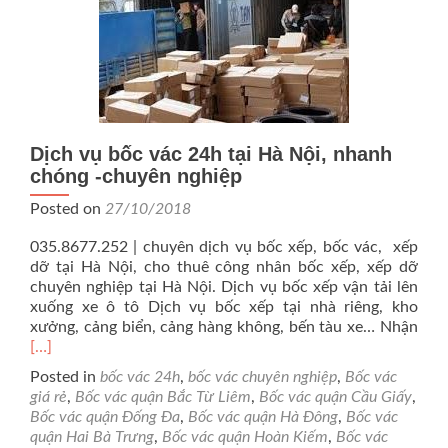
Dịch vụ bốc vác 24h tại Hà Nội, nhanh
chóng -chuyên nghiệp
Posted on
27/10/2018
035.8677.252 | chuyên dịch vụ bốc xếp, bốc vác, xếp
dỡ tại Hà Nội, cho thuê công nhân bốc xếp, xếp dỡ
chuyên nghiệp tại Hà Nội. Dịch vụ bốc xếp vận tải lên
xuống xe ô tô Dịch vụ bốc xếp tại nhà riêng, kho
Rea
xưởng, cảng biển, cảng hàng không, bến tàu xe… Nhận
mor
[…]
abo
Posted in
bốc vác 24h
,
bốc vác chuyên nghiệp
,
Bốc vác
Dịc
giá rẻ
,
Bốc vác quận Bắc Từ Liêm
,
Bốc vác quận Cầu Giấy
,
vụ
Bốc vác quận Đống Đa
,
Bốc vác quận Hà Đông
,
Bốc vác
bốc
quận Hai Bà Trưng
,
Bốc vác quận Hoàn Kiếm
,
Bốc vác
vác