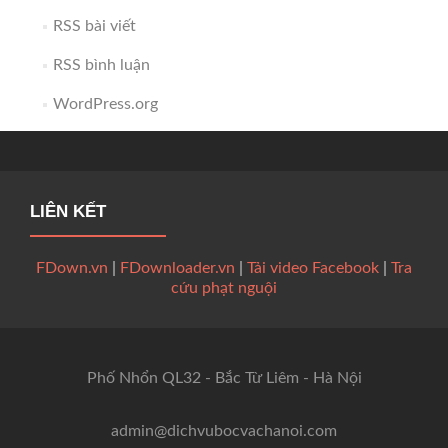
RSS bài viết
RSS bình luận
WordPress.org
LIÊN KẾT
FDown.vn
|
FDownloader.vn
|
Tải video Facebook
|
Tra
cứu phạt nguội
Phố Nhổn QL32 - Bắc Từ Liêm - Hà Nội
admin@dichvubocvachanoi.com