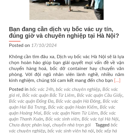
Bạn đang cần dịch vụ bốc vác uy tín,
đúng giờ và chuyên nghiệp tại Hà Nội?
Posted on
17/10/2024
Không cần tìm đâu xa, Dịch vụ bốc vác Hà Nội sẽ là lựa
chọn hoàn hảo giúp bạn giải quyết mọi vấn đề về vận
chuyển hàng hoá, bốc dỡ container hay chuyển văn
phòng. Với đội ngũ nhân viên lành nghề, nhiều năm
Read
kinh nghiệm, chúng tôi cam kết mang đến cho bạn
[…]
more
Posted in
bốc vác 24h
,
bốc vác chuyên nghiệp
,
Bốc vác
about
giá rẻ
,
Bốc vác quận Bắc Từ Liêm
,
Bốc vác quận Cầu Giấy
,
Bạn
Bốc vác quận Đống Đa
,
Bốc vác quận Hà Đông
,
Bốc vác
đang
quận Hai Bà Trưng
,
Bốc vác quận Hoàn Kiếm
,
Bốc vác
cần
quận Hoàng Mai
,
Bốc vác quận Nam Từ Liêm
,
Bốc vác
dịch
quận Thanh Xuân
,
Bốc vác sinh viên
,
Bốc vác tại Hà Nội
,
vụ
Chưa được phân loại
,
chuyển nhà trọn gói
Tagged
bốc
bốc
vác chuyên nghiệp
,
bốc vác sinh viên hà nội
,
bốc xếp hà