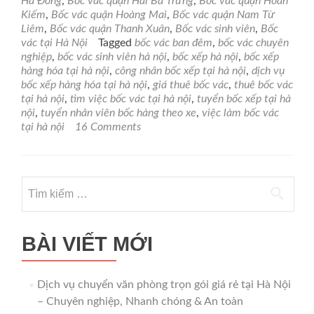
Hà Đông
,
Bốc vác quận Hai Bà Trưng
,
Bốc vác quận Hoàn
vụ
Kiếm
,
Bốc vác quận Hoàng Mai
,
Bốc vác quận Nam Từ
bốc
Liêm
,
Bốc vác quận Thanh Xuân
,
Bốc vác sinh viên
,
Bốc
vác
vác tại Hà Nội
Tagged
bốc vác ban đêm
,
bốc vác chuyên
tại
nghiệp
,
bốc vác sinh viên hà nội
,
bốc xếp hà nội
,
bốc xếp
Hà
hàng hóa tại hà nội
,
công nhân bốc xếp tại hà nội
,
dịch vụ
Nội
bốc xếp hàng hóa tại hà nội
,
giá thuê bốc vác
,
thuê bốc vác
tại hà nội
,
tìm việc bốc vác tại hà nội
,
tuyển bốc xếp tại hà
nội
,
tuyển nhân viên bốc hàng theo xe
,
việc làm bốc vác
tại hà nội
16 Comments
Tìm
kiếm
cho:
BÀI VIẾT MỚI
Dịch vụ chuyển văn phòng trọn gói giá rẻ tại Hà Nội
– Chuyên nghiệp, Nhanh chóng & An toàn