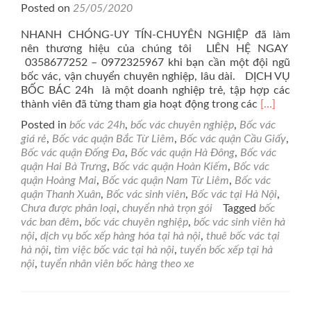
Posted on
25/05/2020
NHANH CHÓNG-UY TÍN-CHUYÊN NGHIỆP đã làm
nên thương hiệu của chúng tôi LIÊN HỆ NGAY
0358677252 – 0972325967 khi bạn cần một đội ngũ
bốc vác, vận chuyển chuyên nghiệp, lâu dài. DỊCH VỤ
BỐC BÁC 24h là một doanh nghiệp trẻ, tập hợp các
Read
thành viên đã từng tham gia hoạt động trong các
[…]
more
Posted in
bốc vác 24h
,
bốc vác chuyên nghiệp
,
Bốc vác
about
giá rẻ
,
Bốc vác quận Bắc Từ Liêm
,
Bốc vác quận Cầu Giấy
,
Bốc
Bốc vác quận Đống Đa
,
Bốc vác quận Hà Đông
,
Bốc vác
Vác
quận Hai Bà Trưng
,
Bốc vác quận Hoàn Kiếm
,
Bốc vác
24h
quận Hoàng Mai
,
Bốc vác quận Nam Từ Liêm
,
Bốc vác
–
quận Thanh Xuân
,
Bốc vác sinh viên
,
Bốc vác tại Hà Nội
,
Chuyển
Chưa được phân loại
,
chuyển nhà trọn gói
Tagged
bốc
Nhà
vác ban đêm
,
bốc vác chuyên nghiệp
,
bốc vác sinh viên hà
Trọn
nội
,
dịch vụ bốc xếp hàng hóa tại hà nội
,
thuê bốc vác tại
Gói
hà nội
,
tìm việc bốc vác tại hà nội
,
tuyển bốc xếp tại hà
(Tại
nội
,
tuyển nhân viên bốc hàng theo xe
Hà
Nội
và