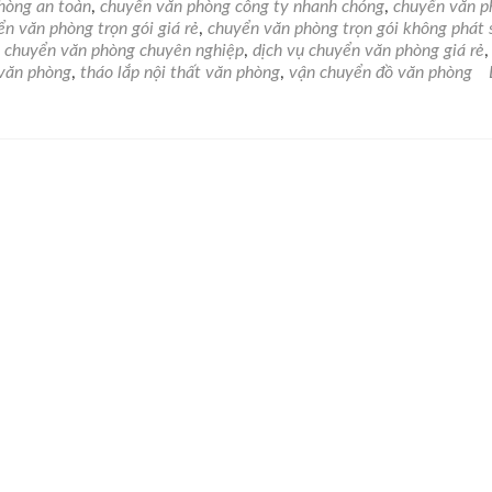
hòng an toàn
,
chuyển văn phòng công ty nhanh chóng
,
chuyển văn p
n văn phòng trọn gói giá rẻ
,
chuyển văn phòng trọn gói không phát 
yển
y chuyển văn phòng chuyên nghiệp
,
dịch vụ chuyển văn phòng giá rẻ
 văn phòng
,
tháo lắp nội thất văn phòng
,
vận chuyển đồ văn phòng
ng
yên
ệp,
nh
ng