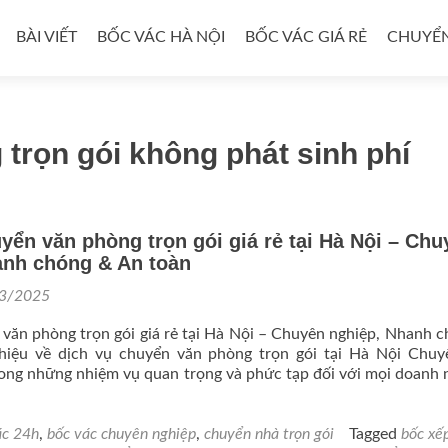
BÀI VIẾT
BỐC VÁC HÀ NỘI
BỐC VÁC GIÁ RẺ
CHUYỂN
trọn gói không phát sinh phí
yển văn phòng trọn gói giá rẻ tại Hà Nội – Chu
anh chóng & An toàn
3/2025
văn phòng trọn gói giá rẻ tại Hà Nội – Chuyên nghiệp, Nhanh 
hiệu về dịch vụ chuyển văn phòng trọn gói tại Hà Nội Chuy
ong những nhiệm vụ quan trọng và phức tạp đối với mọi doanh 
d
e
t
ác 24h
,
bốc vác chuyên nghiệp
,
chuyển nhà trọn gói
Tagged
bốc xế