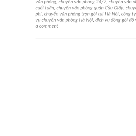
Dịch
văn phòng
,
chuyển văn phòng 24/7
,
chuyển văn p
vụ
cuối tuần
,
chuyển văn phòng quận Cầu Giấy
,
chuyể
chu
phí
,
chuyển văn phòng trọn gói tại Hà Nội
,
công t
văn
vụ chuyển văn phòng Hà Nội
,
dịch vụ đóng gói đồ
phò
a comment
trọn
gói
giá
rẻ
tại
Hà
Nội
–
Chu
nghi
Nha
chó
&
An
toàn