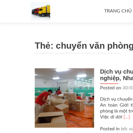
Skip
to
TRANG CHỦ
content
Thẻ:
chuyển văn phòng 
Dịch vụ chu
nghiệp, Nh
Posted on
30/0
Dịch vụ chuyển 
An toàn Giới t
phòng là một tr
Rea
Việc di dời
[…]
mor
abou
Posted in
bốc v