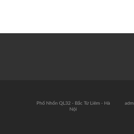
Phố Nhổn QL32 - Bắc Từ Liêm - Hà
adm
Nội