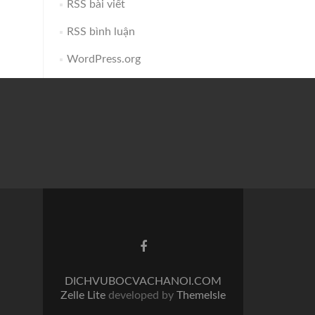
RSS bài viết
RSS bình luận
WordPress.org
Facebook
link
DICHVUBOCVACHANOI.COM
Zelle Lite
developed by
ThemeIsle