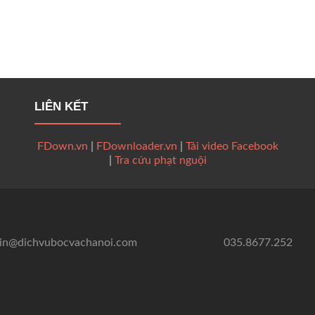
LIÊN KẾT
FDown.vn
|
FDownloader.vn
|
Tải video Facebook
|
Tra cứu phạt nguội
in@dichvubocvachanoi.com
035.8677.252