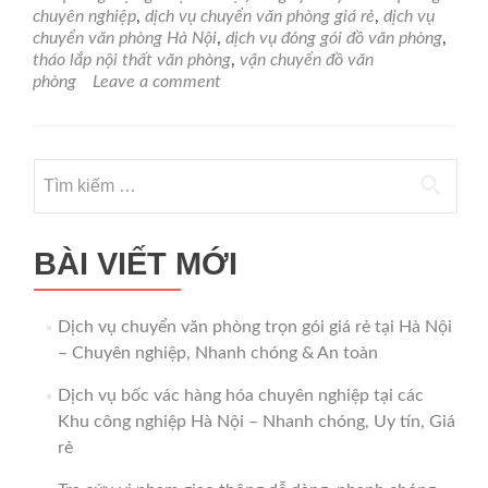
trọn
chuyên nghiệp
,
dịch vụ chuyển văn phòng giá rẻ
,
dịch vụ
gói
chuyển văn phòng Hà Nội
,
dịch vụ đóng gói đồ văn phòng
,
giá
tháo lắp nội thất văn phòng
,
vận chuyển đồ văn
rẻ
phòng
Leave a comment
tại
Hà
Nội
–
Tìm
Chuyên
kiếm
nghiệp,
Nhanh
cho:
chóng
BÀI VIẾT MỚI
&
An
toàn
Dịch vụ chuyển văn phòng trọn gói giá rẻ tại Hà Nội
– Chuyên nghiệp, Nhanh chóng & An toàn
Dịch vụ bốc vác hàng hóa chuyên nghiệp tại các
Khu công nghiệp Hà Nội – Nhanh chóng, Uy tín, Giá
rẻ