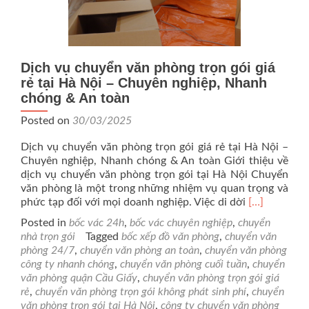
Dịch vụ chuyển văn phòng trọn gói giá
rẻ tại Hà Nội – Chuyên nghiệp, Nhanh
chóng & An toàn
Posted on
30/03/2025
Dịch vụ chuyển văn phòng trọn gói giá rẻ tại Hà Nội –
Chuyên nghiệp, Nhanh chóng & An toàn Giới thiệu về
dịch vụ chuyển văn phòng trọn gói tại Hà Nội Chuyển
văn phòng là một trong những nhiệm vụ quan trọng và
Read
phức tạp đối với mọi doanh nghiệp. Việc di dời
[…]
more
Posted in
bốc vác 24h
,
bốc vác chuyên nghiệp
,
chuyển
about
nhà trọn gói
Tagged
bốc xếp đồ văn phòng
,
chuyển văn
Dịch
phòng 24/7
,
chuyển văn phòng an toàn
,
chuyển văn phòng
vụ
công ty nhanh chóng
,
chuyển văn phòng cuối tuần
,
chuyển
chuyển
văn phòng quận Cầu Giấy
,
chuyển văn phòng trọn gói giá
văn
rẻ
,
chuyển văn phòng trọn gói không phát sinh phí
,
chuyển
phòng
văn phòng trọn gói tại Hà Nội
,
công ty chuyển văn phòng