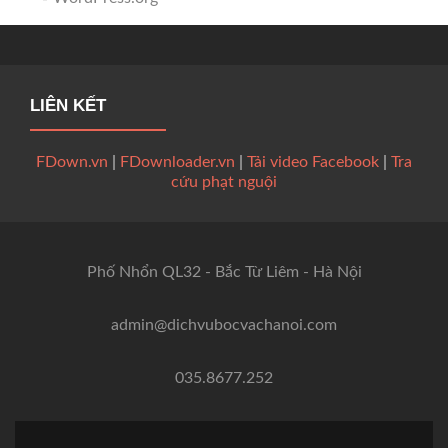
LIÊN KẾT
FDown.vn
|
FDownloader.vn
|
Tải video Facebook
|
Tra
cứu phạt nguội
Phố Nhổn QL32 - Bắc Từ Liêm - Hà Nội
admin@dichvubocvachanoi.com
035.8677.252