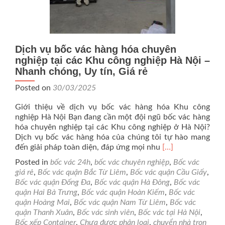
Dịch vụ bốc vác hàng hóa chuyên
nghiệp tại các Khu công nghiệp Hà Nội –
Nhanh chóng, Uy tín, Giá rẻ
Posted on
30/03/2025
Giới thiệu về dịch vụ bốc vác hàng hóa Khu công
nghiệp Hà Nội Bạn đang cần một đội ngũ bốc vác hàng
hóa chuyên nghiệp tại các Khu công nghiệp ở Hà Nội?
Dịch vụ bốc vác hàng hóa của chúng tôi tự hào mang
Read
đến giải pháp toàn diện, đáp ứng mọi nhu
[…]
more
Posted in
bốc vác 24h
,
bốc vác chuyên nghiệp
,
Bốc vác
about
giá rẻ
,
Bốc vác quận Bắc Từ Liêm
,
Bốc vác quận Cầu Giấy
,
Dịch
Bốc vác quận Đống Đa
,
Bốc vác quận Hà Đông
,
Bốc vác
vụ
quận Hai Bà Trưng
,
Bốc vác quận Hoàn Kiếm
,
Bốc vác
bốc
quận Hoàng Mai
,
Bốc vác quận Nam Từ Liêm
,
Bốc vác
vác
quận Thanh Xuân
,
Bốc vác sinh viên
,
Bốc vác tại Hà Nội
,
hàng
Bốc xếp Container
,
Chưa được phân loại
,
chuyển nhà trọn