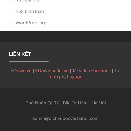
RSS bài viết
RSS bình luận
WordPress.org
LIÊN KẾT
FDown.vn
|
FDownloader.vn
|
Tải video Facebook
|
Tra
cứu phạt nguội
Phố Nhổn QL32 - Bắc Từ Liêm - Hà Nội
admin@dichvubocvachanoi.com