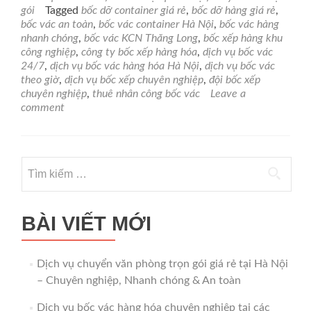
hóa
gói
Tagged
bốc dỡ container giá rẻ
,
bốc dỡ hàng giá rẻ
,
chuyên
bốc vác an toàn
,
bốc vác container Hà Nội
,
bốc vác hàng
nghiệp
nhanh chóng
,
bốc vác KCN Thăng Long
,
bốc xếp hàng khu
tại
công nghiệp
,
công ty bốc xếp hàng hóa
,
dịch vụ bốc vác
các
24/7
,
dịch vụ bốc vác hàng hóa Hà Nội
,
dịch vụ bốc vác
Khu
theo giờ
,
dịch vụ bốc xếp chuyên nghiệp
,
đội bốc xếp
công
chuyên nghiệp
,
thuê nhân công bốc vác
Leave a
nghiệp
comment
Hà
Nội
–
Nhanh
Tìm
chóng,
kiếm
Uy
tín,
cho:
Giá
BÀI VIẾT MỚI
rẻ
Dịch vụ chuyển văn phòng trọn gói giá rẻ tại Hà Nội
– Chuyên nghiệp, Nhanh chóng & An toàn
Dịch vụ bốc vác hàng hóa chuyên nghiệp tại các