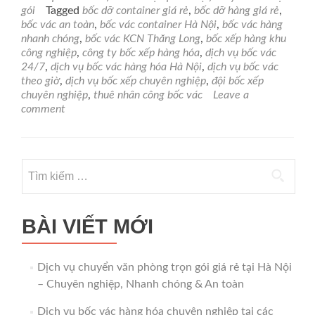
hóa
gói
Tagged
bốc dỡ container giá rẻ
,
bốc dỡ hàng giá rẻ
,
chuyên
bốc vác an toàn
,
bốc vác container Hà Nội
,
bốc vác hàng
nghiệp
nhanh chóng
,
bốc vác KCN Thăng Long
,
bốc xếp hàng khu
tại
công nghiệp
,
công ty bốc xếp hàng hóa
,
dịch vụ bốc vác
các
24/7
,
dịch vụ bốc vác hàng hóa Hà Nội
,
dịch vụ bốc vác
Khu
theo giờ
,
dịch vụ bốc xếp chuyên nghiệp
,
đội bốc xếp
công
chuyên nghiệp
,
thuê nhân công bốc vác
Leave a
nghiệp
comment
Hà
Nội
–
Nhanh
Tìm
chóng,
kiếm
Uy
tín,
cho:
Giá
BÀI VIẾT MỚI
rẻ
Dịch vụ chuyển văn phòng trọn gói giá rẻ tại Hà Nội
– Chuyên nghiệp, Nhanh chóng & An toàn
Dịch vụ bốc vác hàng hóa chuyên nghiệp tại các