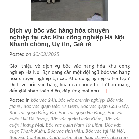
Dịch vụ bốc vác hàng hóa chuyên
nghiệp tại các Khu công nghiệp Hà Nội –
Nhanh chóng, Uy tín, Giá rẻ
Posted on
30/03/2025
Giới thiệu về dịch vụ bốc vác hàng hóa Khu công
nghiệp Hà Nội Bạn đang cần một đội ngũ bốc vác hàng
hóa chuyên nghiệp tại các Khu công nghiệp ở Hà Nội?
Dịch vụ bốc vác hàng hóa của chúng tôi tự hào mang
Read
đến giải pháp toàn diện, đáp ứng mọi nhu
[…]
more
Posted in
bốc vác 24h
,
bốc vác chuyên nghiệp
,
Bốc vác
about
giá rẻ
,
Bốc vác quận Bắc Từ Liêm
,
Bốc vác quận Cầu Giấy
,
Dịch
Bốc vác quận Đống Đa
,
Bốc vác quận Hà Đông
,
Bốc vác
vụ
quận Hai Bà Trưng
,
Bốc vác quận Hoàn Kiếm
,
Bốc vác
bốc
quận Hoàng Mai
,
Bốc vác quận Nam Từ Liêm
,
Bốc vác
vác
quận Thanh Xuân
,
Bốc vác sinh viên
,
Bốc vác tại Hà Nội
,
hàng
Bốc xếp Container
,
Chưa được phân loại
,
chuyển nhà trọn