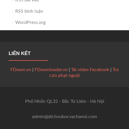
RSS bài viết
RSS bình luận
WordPress.org
LIÊN KẾT
FDown.vn
|
FDownloader.vn
|
Tải video Facebook
|
Tra
cứu phạt nguội
Phố Nhổn QL32 - Bắc Từ Liêm - Hà Nội
admin@dichvubocvachanoi.com